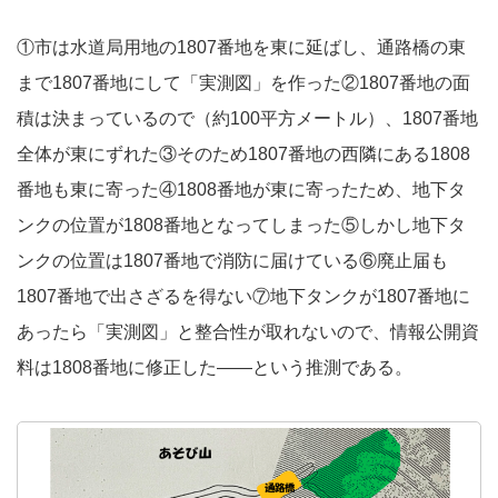
①市は水道局用地の1807番地を東に延ばし、通路橋の東
まで1807番地にして「実測図」を作った②1807番地の面
積は決まっているので（約100平方メートル）、1807番地
全体が東にずれた③そのため1807番地の西隣にある1808
番地も東に寄った④1808番地が東に寄ったため、地下タ
ンクの位置が1808番地となってしまった⑤しかし地下タ
ンクの位置は1807番地で消防に届けている⑥廃止届も
1807番地で出さざるを得ない⑦地下タンクが1807番地に
あったら「実測図」と整合性が取れないので、情報公開資
料は1808番地に修正した――という推測である。