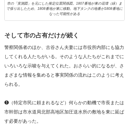
市の「実測図」を元にした推定位置関係図。1807番地が東の花壇（緑）ま
で張り出したため、1808番地が東に移動。地下タンクの地番が1808番地に
なった可能性がある
そして市の占有だけが続く
警察関係者のほか、古谷さん夫妻には市役所内部にも協力
してくれる人たちがいる。そのような人たちがこれまでに
いろいろな示唆を与えてくれた。おさらい的になるが、さ
まざまな情報を集めると事実関係の流れはこのように考え
られる。
❶（特定市民に頼まれるなど）何らかの動機で市長または
市幹部は市水道局北部高地区加圧送水所の敷地を東に延ば
す必要があった。