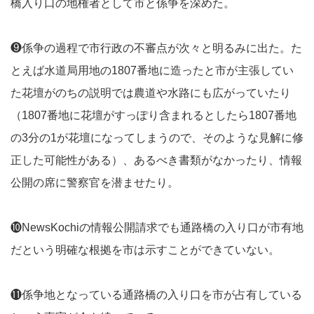
橋入り口の地権者として市と係争を深めた。
❾係争の過程で市行政の不審点が次々と明るみに出た。た
とえば水道局用地の1807番地に造ったと市が主張してい
た花壇がのちの説明では農道や水路にも広がっていたり
（1807番地に花壇がすっぽり含まれるとしたら1807番地
の3分の1が花壇になってしまうので、そのような見解に修
正した可能性がある）、あるべき書類がなかったり、情報
公開の席に警察官を潜ませたり。
❿NewsKochiの情報公開請求でも通路橋の入り口が市有地
だという明確な根拠を市は示すことができていない。
⓫係争地となっている通路橋の入り口を市が占有している