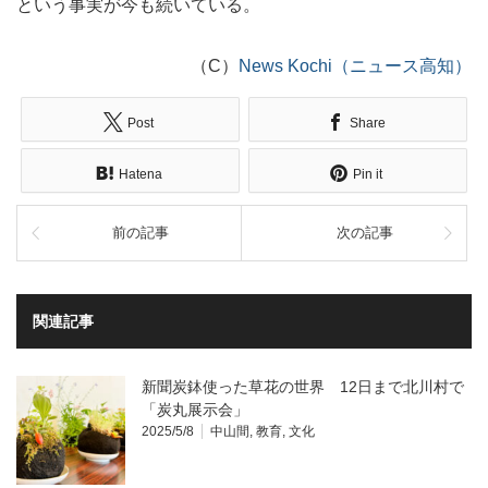
という事実が今も続いている。
（C）
News Kochi（ニュース高知）
Post
Share
Hatena
Pin it
前の記事
次の記事
関連記事
新聞炭鉢使った草花の世界 12日まで北川村で
「炭丸展示会」
2025/5/8
中山間
,
教育
,
文化