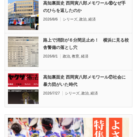
高知裏面史 西岡寅八郎メモワール⑱なぜ手
のひらを返したのか
2026/8/6
シリーズ
,
政治
,
経済
路上で消防が６分間足止め！ 横浜に見る校
舎警備の落とし穴
2026/8/1
政治
,
教育
,
経済
高知裏面史 西岡寅八郎メモワール⑰社会に
暴力団がいた時代
2026/7/27
シリーズ
,
政治
,
経済