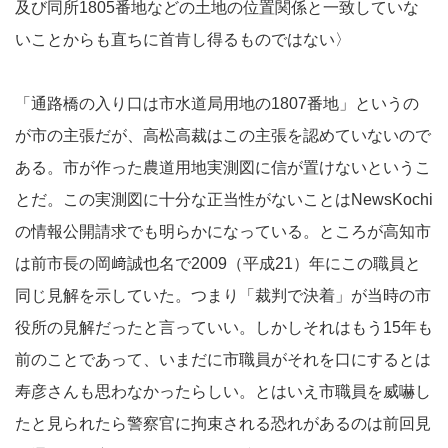
及び同所1805番地などの土地の位置関係と一致していな
いことからも直ちに首肯し得るものではない〉
「通路橋の入り口は市水道局用地の1807番地」というの
が市の主張だが、高松高裁はこの主張を認めていないので
ある。市が作った農道用地実測図に信が置けないというこ
とだ。この実測図に十分な正当性がないことはNewsKochi
の情報公開請求でも明らかになっている。ところが高知市
は前市長の岡﨑誠也名で2009（平成21）年にこの職員と
同じ見解を示していた。つまり「裁判で決着」が当時の市
役所の見解だったと言っていい。しかしそれはもう15年も
前のことであって、いまだに市職員がそれを口にするとは
寿彦さんも思わなかったらしい。とはいえ市職員を威嚇し
たと見られたら警察官に拘束される恐れがあるのは前回見