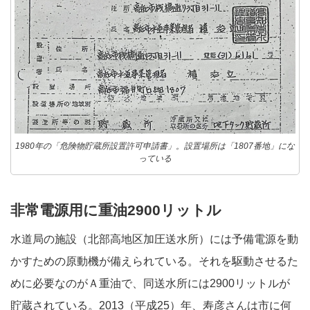
1980年の「危険物貯蔵所設置許可申請書」。設置場所は「1807番地」にな
っている
非常電源用に重油2900リットル
水道局の施設（北部高地区加圧送水所）には予備電源を動
かすための原動機が備えられている。それを駆動させるた
めに必要なのがＡ重油で、同送水所には2900リットルが
貯蔵されている。2013（平成25）年、寿彦さんは市に何