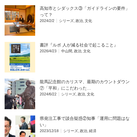
高知市とシダックス③「ガイドラインの要件」
って？
2024/2/2
シリーズ
,
政治
,
文化
書評『ルポ 人が減る社会で起こること』
2026/4/23
中山間
,
政治
,
文化
龍馬記念館のカリスマ、最期のカウントダウン
⑦「平和」にこだわった…
2024/6/22
シリーズ
,
政治
,
文化
県発注工事で談合疑惑②知事「運用に問題はな
い」
2023/12/18
シリーズ
,
政治
,
経済