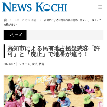
ホーム
シリーズ
,
政治
,
教育
高知市による民有地占拠疑惑⑨「許可」と「廃止」で
地番が違う！
シリーズ
高知市による民有地占拠疑惑⑨「許
可」と「廃止」で地番が違う！
2024/8/7
シリーズ
,
政治
,
教育