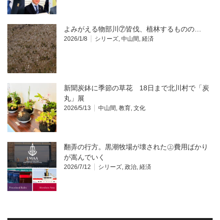
よみがえる物部川⑦皆伐、植林するものの…
2026/1/8
シリーズ
,
中山間
,
経済
新聞炭鉢に季節の草花 18日まで北川村で「炭
丸」展
2026/5/13
中山間
,
教育
,
文化
翻弄の行方。黒潮牧場が壊された㊤費用ばかり
が嵩んでいく
2026/7/12
シリーズ
,
政治
,
経済