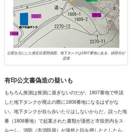
公図を元にした推定位置関係図。地下タンクは1807番地にある。緑部分が
花壇
有印公文書偽造の疑いも
もちろん推測は推測に過ぎないのだが、1807番地で申請
した地下タンクが廃止の際に1808番地になるはずがな
い。地下タンクが自ら歩いたりはしないからだ。誤った地
番（1808番地）で起案された書類が漫然と市役所内をス
ルーし、消防（市消防局）が漫然と印を押したとしたら、