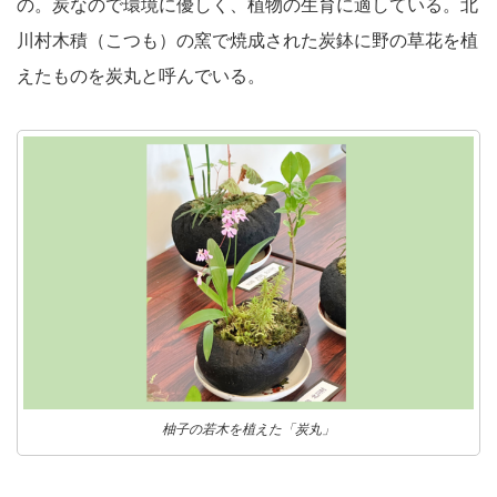
の。炭なので環境に優しく、植物の生育に適している。北
川村木積（こつも）の窯で焼成された炭鉢に野の草花を植
えたものを炭丸と呼んでいる。
柚子の若木を植えた「炭丸」