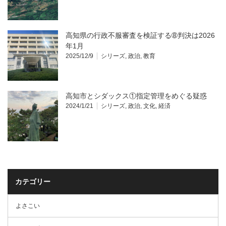
高知県の行政不服審査を検証する➇判決は2026
年1月
2025/12/9
シリーズ
,
政治
,
教育
高知市とシダックス①指定管理をめぐる疑惑
2024/1/21
シリーズ
,
政治
,
文化
,
経済
カテゴリー
よさこい