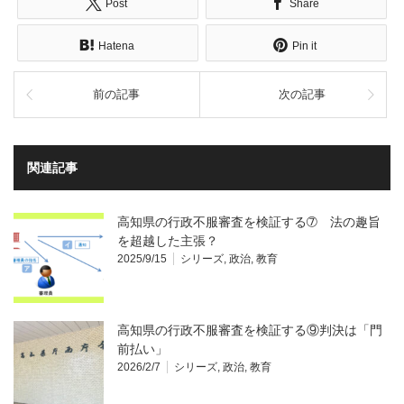
Post
Share
Hatena
Pin it
前の記事
次の記事
関連記事
高知県の行政不服審査を検証する➆ 法の趣旨
を超越した主張？
2025/9/15
シリーズ
,
政治
,
教育
高知県の行政不服審査を検証する⑨判決は「門
前払い」
2026/2/7
シリーズ
,
政治
,
教育