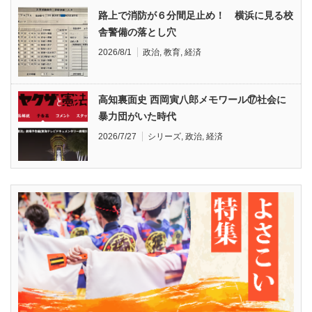
路上で消防が６分間足止め！ 横浜に見る校
舎警備の落とし穴
2026/8/1
政治
,
教育
,
経済
高知裏面史 西岡寅八郎メモワール⑰社会に
暴力団がいた時代
2026/7/27
シリーズ
,
政治
,
経済