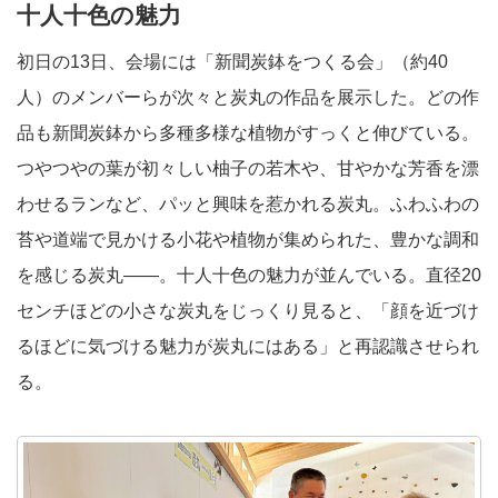
十人十色の魅力
初日の13日、会場には「新聞炭鉢をつくる会」（約40
人）のメンバーらが次々と炭丸の作品を展示した。どの作
品も新聞炭鉢から多種多様な植物がすっくと伸びている。
つやつやの葉が初々しい柚子の若木や、甘やかな芳香を漂
わせるランなど、パッと興味を惹かれる炭丸。ふわふわの
苔や道端で見かける小花や植物が集められた、豊かな調和
を感じる炭丸――。十人十色の魅力が並んでいる。直径20
センチほどの小さな炭丸をじっくり見ると、「顔を近づけ
るほどに気づける魅力が炭丸にはある」と再認識させられ
る。