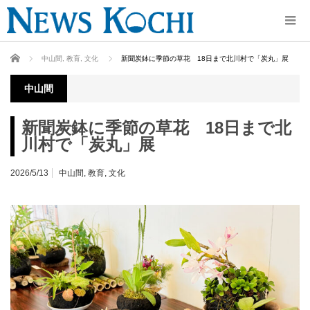
ホーム
中山間
,
教育
,
文化
新聞炭鉢に季節の草花 18日まで北川村で「炭丸」展
中山間
新聞炭鉢に季節の草花 18日まで北
川村で「炭丸」展
2026/5/13
中山間
,
教育
,
文化