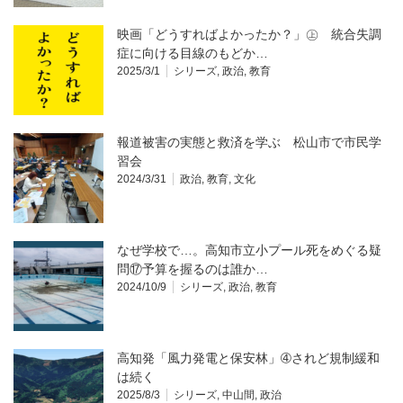
映画「どうすればよかったか？」㊤ 統合失調
症に向ける目線のもどか…
2025/3/1
シリーズ
,
政治
,
教育
報道被害の実態と救済を学ぶ 松山市で市民学
習会
2024/3/31
政治
,
教育
,
文化
なぜ学校で…。高知市立小プール死をめぐる疑
問⑰予算を握るのは誰か…
2024/10/9
シリーズ
,
政治
,
教育
高知発「風力発電と保安林」➃されど規制緩和
は続く
2025/8/3
シリーズ
,
中山間
,
政治