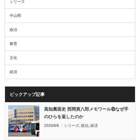
シリーズ
中山間
政治
教育
文化
経済
ピックアップ記事
高知裏面史 西岡寅八郎メモワール⑱なぜ手
のひらを返したのか
2026/8/6
シリーズ
,
政治
,
経済