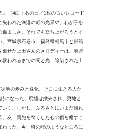
る』（4曲：あの日／1枚の古いレコード
で失われた漁港の町の光景や、わが子を
の傷ましさ、それでも立ち上がろうとす
市、宮城県石巻市、福島県相馬市と飯舘
を乗せた上田さんのメロディーは、廃墟
が救われるまでの闇と光、除染された土
被災地の歩みと変化、そこに生きる人た
の詩になった。廃墟は撤去され、更地と
ていく。しかし、ふるさとにいまだ帰れ
族、友、同胞を喪くした心の傷を癒すこ
変わった。今、時の峠のようなところに