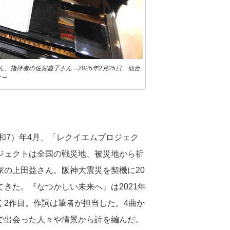
指揮者の佐賀慶子さん＝2025年2月25日、仙台
ター
和7）年4月、「レクイエムプロジェク
ジェクトは全国の戦災地、被災地から祈
の上田益さん。阪神大震災を契機に20
きた。『なつかしい未来へ』は2021年
2作目。作詞は筆者が担当した。4曲か
で出会った人々や情景から詩を編んだ。