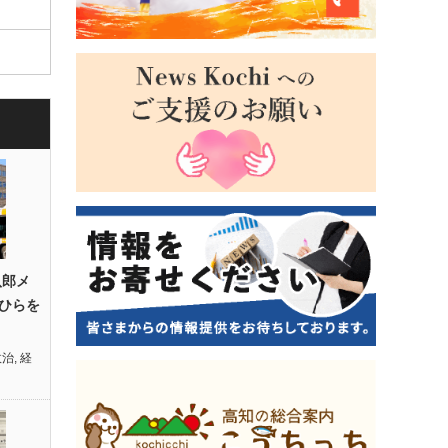
八郎メ
ひらを
政治
,
経