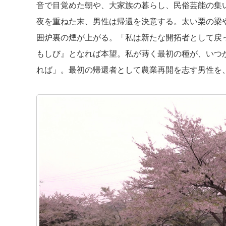
音で目覚めた朝や、大家族の暮らし、民俗芸能の集
夜を重ねた末、男性は帰還を決意する。太い栗の梁
囲炉裏の煙が上がる。「私は新たな開拓者として戻
もしび』となれば本望。私が蒔く最初の種が、いつ
れば」。最初の帰還者として農業再開を志す男性を