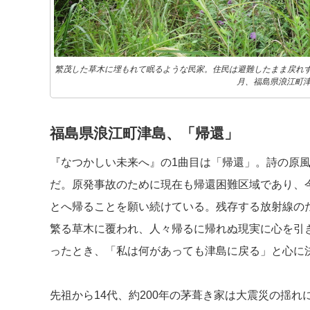
繁茂した草木に埋もれて眠るような民家。住民は避難したまま戻れず
月、福島県浪江町
福島県浪江町津島、「帰還」
『なつかしい未来へ』の1曲目は「帰還」。詩の原
だ。原発事故のために現在も帰還困難区域であり、
とへ帰ることを願い続けている。残存する放射線の
繁る草木に覆われ、人々帰るに帰れぬ現実に心を引
ったとき、「私は何があっても津島に戻る」と心に
先祖から14代、約200年の茅葺き家は大震災の揺