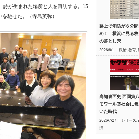
、詩が生まれた場所と人を再訪する。15
いを馳せた。（寺島英弥）
路上で消防が６分間
め！ 横浜に見る校
の落とし穴
2026/8/1
政治
,
教育
,
高知裏面史 西岡寅
モワール⑰社会に暴
いた時代
2026/7/27
シリーズ
,
済