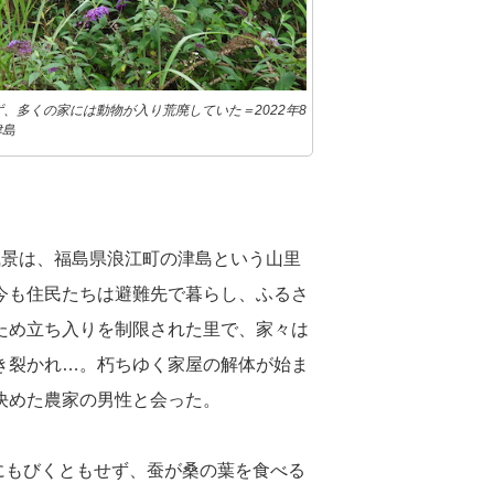
、多くの家には動物が入り荒廃していた＝2022年8
津島
風景は、福島県浪江町の津島という山里
今も住民たちは避難先で暮らし、ふるさ
ため立ち入りを制限された里で、家々は
き裂かれ…。朽ちゆく家屋の解体が始ま
決めた農家の男性と会った。
れにもびくともせず、蚕が桑の葉を食べる