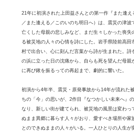
21年に初演された上田益さんとの第一作『また逢え
／また逢える／このいのち明日へ）は、震災の津波
亡くした母親の悲しみなど、まだ生々しかった喪失
る被災地の人々の心情を詩にした。岩手県陸前高田
村で出合い、心に刻んだ言葉から詩が生まれた。詩
の浜に立った日の沈痛から、自らも死を望んだ母親
に再び鍬を振るっての再起まで、劇的に響いた。
初演から4年半、震災・原発事故から14年が流れた
ちの「今」の思いが、2作目『なつかしい未来へ』
なり、新しい街が建てられ、被災地の風景は変わっ
ぬまま異郷に暮らす人々がおり、愛すべき場所や家
とのできぬままの人々がいる。一人ひとりの人生が