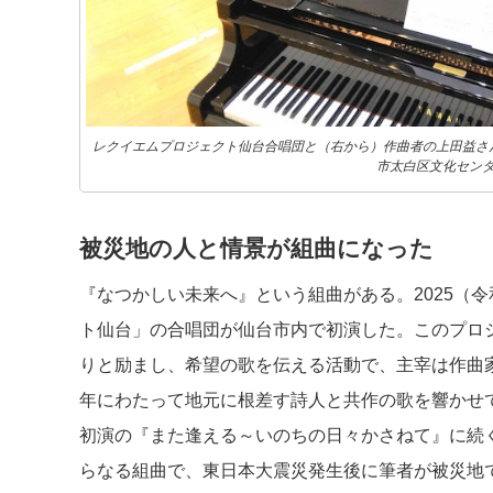
レクイエムプロジェクト仙台合唱団と（右から）作曲者の上田益さん、
市太白区文化セン
被災地の人と情景が組曲になった
『なつかしい未来へ』という組曲がある。2025（令
ト仙台」の合唱団が仙台市内で初演した。このプロ
りと励まし、希望の歌を伝える活動で、主宰は作曲家
年にわたって地元に根差す詩人と共作の歌を響かせて
初演の『また逢える～いのちの日々かさねて』に続く
らなる組曲で、東日本大震災発生後に筆者が被災地