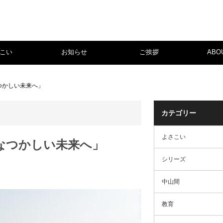
こい
お知らせ
ご挨拶
ABO
つかしい未来へ」
カテゴリー
よさこい
なつかしい未来へ」
シリーズ
中山間
教育