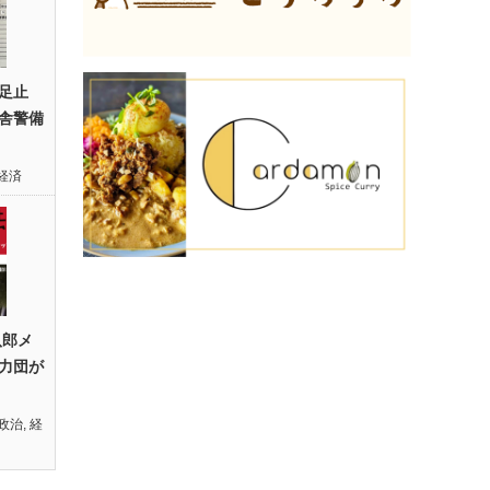
足止
舎警備
経済
八郎メ
力団が
政治
,
経