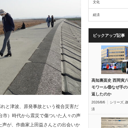
文化
経済
ピックアップ記事
高知裏面史 西岡寅
モワール⑱なぜ手の
返したのか
2026/8/6
シリーズ
,
災は揺れと津波、原発事故という複合災害だ
済
台市）時代から震災で傷ついた人々の声
た声が、作曲家上田益さんとの出会いか