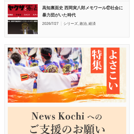
高知裏面史 西岡寅八郎メモワール⑰社会に
暴力団がいた時代
2026/7/27
シリーズ
,
政治
,
経済