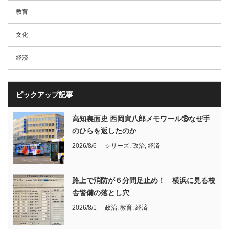
教育
文化
経済
ピックアップ記事
高知裏面史 西岡寅八郎メモワール⑱なぜ手
のひらを返したのか
2026/8/6
シリーズ
,
政治
,
経済
路上で消防が６分間足止め！ 横浜に見る校
舎警備の落とし穴
2026/8/1
政治
,
教育
,
経済