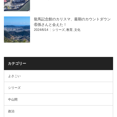
龍馬記念館のカリスマ、最期のカウントダウン
⑥孫さんと会えた！
2024/6/14
シリーズ
,
教育
,
文化
カテゴリー
よさこい
シリーズ
中山間
政治