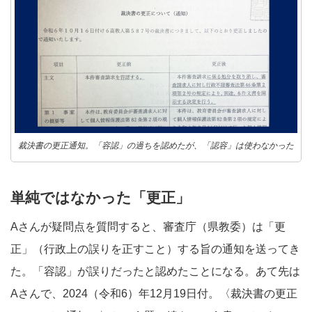
裁決書の更正通知。「容認」の過ちを認めたが、「認容」は使わなかった
単純ではなかった「更正」
Aさんが疑問点を質問すると、審査庁（県教委）は「更
正」（行政上の誤りを正すこと）する旨の通知を送ってき
た。「容認」が誤りだったと認めたことになる。あて先は
Aさんで、2024（令和6）年12月19日付。〈裁決書の更正