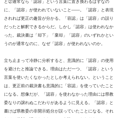
と②通常なら「認容」という言葉に置き換わるはずなの
に、「認容」が使われていないこと――。「認容」と表現
されれば更正の趣旨が分かる。「容認」は「認容」の誤り
だったと解釈できるからだ。しかし「認容」は使われなか
った。裁決書は「却下」「棄却」「認容」のいずれかとい
うのが通常なのに、なぜ「認容」が使われないのか。
立ち止まって冷静に分析すると、意識的に「認容」の使用
を避けたと推論できる。理由はただ一つ、「認容」という
言葉を使いたくなかったとしか考えられない。ということ
は、更正前の裁決書も意識的に「容認」を使っていたこと
になる。想像だが、「認容」を使わなかった理由には県教
委なりの譲れぬこだわりがあるように見える。「認容」と
書けば県教委の非開示処分が誤っていたことになる。それ