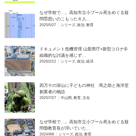
なぜ学校で…。高知市立小プール死をめぐる疑
問㉗思いのこもった６人…
2025/5/27
シリーズ
,
政治
,
教育
ドキュメント危機管理 山梨県庁×新型コロナ➃
組織的な討議を感じず…
2026/2/12
シリーズ
,
政治
,
経済
四万十の深山に子どもの神社 馬之助と海洋堂
創業者の物語
2025/7/27
中山間
,
教育
,
文化
なぜ学校で…。高知市立小プール死をめぐる疑
問⑩教育長が浮いていた…
2024/9/8
シリーズ
,
政治
,
教育