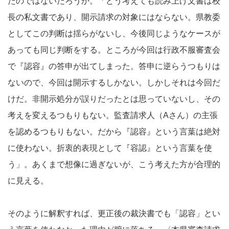
たのではないだろうか。「どう考えても読み上げ文書は校
長の私文書であり、開示請求の対象にはならない。県教委
としてこの判断は揺らがないし、今後同じようなケースが
あっても同じ判断をする。ところが今回は行政不服審査会
で『認容』の答申が出てしまった。答申に逆らうつもりは
ないので、今回は開示するしかない。しかしそれは今回だ
けだ。非開示処分が誤りだったとは思っていないし、その
考えを変えるつもりもない。監査請求人（Aさん）の主張
を認めるつもりもない。だから『認容』という言葉は絶対
に使わない。折衷的表現として『容認』という言葉を使
う」。あくまで想像に過ぎないが、こう考えた方が合理的
に見える。
そのように解釈すれば、更正後の裁決書でも「認容」とい