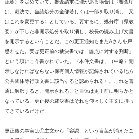
認容〉を定めていて、審査請求に理がある場合は〈審査庁
は、裁決で、当該処分の全部若しくは一部を取り消し、又
はこれを変更する〉としている。要するに、処分庁（県教
委）が下した非開示処分を取り消し、校長の読み上げ文書
を開示するということだ。この更正通知もまたAさんを戸
惑わせた。実は更正前の裁決書では「論点に対する判断」
という項にこう書かれていた。〈本件文書は、（中略）開
示しなければならない保有個人情報が記録されている地方
公共団体等行政文書に該当すると認められる〉。これを普
通に解釈すると、開示されること自体は更正前に明らかと
なっている。更正後の裁決書はそれを仰々しく主文に持っ
てきているだけだ。
更正後の事実は①主文から「容認」という言葉が消えたこ