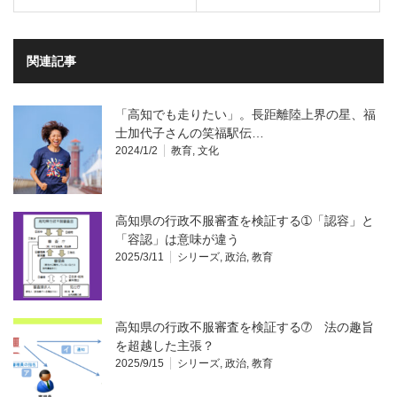
関連記事
「高知でも走りたい」。長距離陸上界の星、福
士加代子さんの笑福駅伝…
2024/1/2
教育
,
文化
高知県の行政不服審査を検証する➀「認容」と
「容認」は意味が違う
2025/3/11
シリーズ
,
政治
,
教育
高知県の行政不服審査を検証する➆ 法の趣旨
を超越した主張？
2025/9/15
シリーズ
,
政治
,
教育