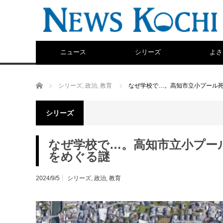
ニュース
シリーズ
よさ
ホーム
シリーズ
,
政治
,
教育
なぜ学校で…。高知市立小プール
シリーズ
なぜ学校で…。高知市立小プー
をめぐる謎
2024/9/5
シリーズ
,
政治
,
教育