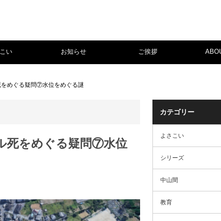
こい
お知らせ
ご挨拶
ABO
死をめぐる疑問⑦水位をめぐる謎
カテゴリー
よさこい
ル死をめぐる疑問⑦水位
シリーズ
中山間
教育