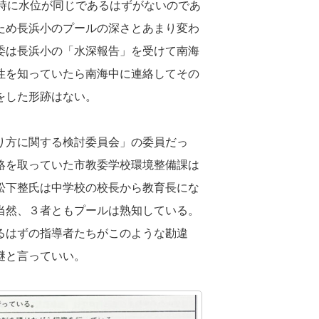
時に水位が同じであるはずがないのであ
ため長浜小のプールの深さとあまり変わ
委は長浜小の「水深報告」を受けて南海
性を知っていたら南海中に連絡してその
をした形跡はない。
り方に関する検討委員会」の委員だっ
絡を取っていた市教委学校環境整備課は
松下整氏は中学校の校長から教育長にな
当然、３者ともプールは熟知している。
るはずの指導者たちがこのような勘違
謎と言っていい。