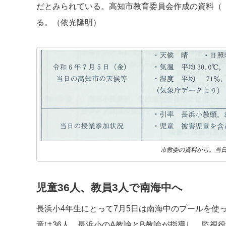
だとみられている。高知市教育委員会作成の資料（
る。（依光隆明）
市教委の資料から。当
児童36人、教員3人で南海中へ
長浜小4年生にとって7月5日は南海中のプールを使
童は36人。長浜小のA教諭とB教諭が指導し、監視役