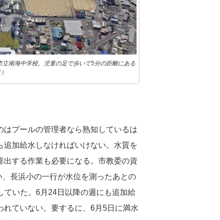
市立南海中学校。児童の足で歩いて5分の距離にある
り）
のはプールの管理者なら熟知しているは
ら追加給水しなければいけない。水質を
排出する作業も必要になる。市教委の資
行い、長浜小の一行が水位を測ったあとの
をしていた。6月24日以降の週にも追加給
れていない。要するに、6月5日に満水