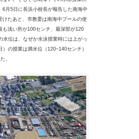
6月5日に長浜小校長が報告した南海中
受けたあと、市教委は南海中プールの使
浅い所が100センチ、最深部が120
の水位は、なぜか水泳授業時には上がっ
日）の授業は満水位（120~140センチ）
った。