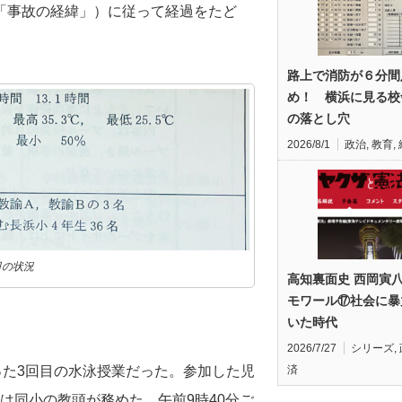
「事故の経緯」）に従って経過をたど
路上で消防が６分間
め！ 横浜に見る校
の落とし穴
2026/8/1
政治
,
教育
,
日の状況
高知裏面史 西岡寅
モワール⑰社会に暴
いた時代
2026/7/27
シリーズ
,
済
った3回目の水泳授業だった。参加した児
は同小の教頭が務めた。午前9時40分ご