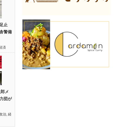
足止
舎警備
経済
八郎メ
力団が
政治
,
経