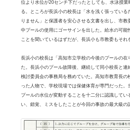
位より水位が20センチ下だったとしても、水泳授業
る。ところが長浜小の校長は「水を浅く張っている
りません」と保護者を安心させる文書を出し、市教
中プールの使用にゴーサインを出した。給水の可能
ことを聞いているはずだが、長浜小も市教委もそれ
長浜小の校長は「高知市立学校の今後のプールの在
た。長浜小のプール故障後、継続して同小校長と連
検討委員会の事務局を務めていた。高知市教育長の
った人物で、学校現場では保健体育が専門だった。
プールの水位が変動することを十二分に認識してい
い、錯覚、ミスをしたことが今回の事故の最大級の