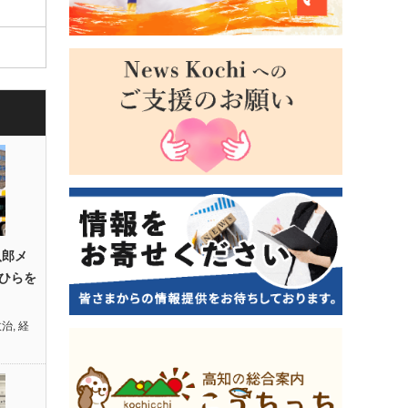
八郎メ
ひらを
政治
,
経