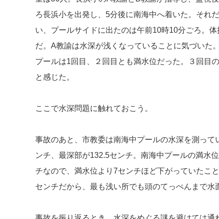
ろ長浜小を出発し、5分後に南海中へ着いた。それ
い、プールサイドに出たのは午前10時10分ごろ。
だ。A教諭は水深が浅くなっていることに気づいた
プールは1回目、２回目とも満水位だった。３回目の
と感じた。
ここで水深問題に触れておこう。
事故のあと、市教委は南海中プールの水深を測ってい
ンチ、最深部が132.5センチ。南海中プールの満水位
チなので、満水位より7センチほど下がっていたことに
センチだから、最も浅い所でも頭のてっぺんまで水
事故を振り返るとき、水深をめぐる謎を避けては通