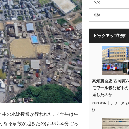
文化
経済
ピックアップ記事
高知裏面史 西岡寅
モワール⑱なぜ手の
返したのか
2026/8/6
シリーズ
,
済
4年生の水泳授業が行われた。4年生は午
くなる事故が起きたのは10時50分ごろ