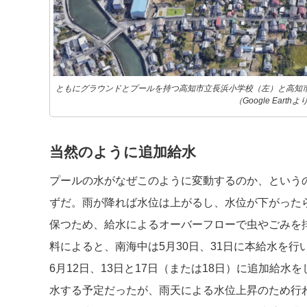
ともにグラウンドとプールを持つ高知市立長浜小学校（左）と高知
（Google Earthよ
当然のように追加給水
プールの水がなぜこのように変動するのか、という
ずだ。雨が降れば水位は上がるし、水位が下がった
保つため、給水によるオーバーフローで虫やごみを
料によると、南海中は5月30日、31日に本給水を
6月12日、13日と17日（または18日）に追加給水
水する予定だったが、雨天による水位上昇のため行わ